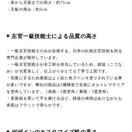
・床から天面までの高さ：約71cm
・天板の厚み：約3cm
◉ 左官一級技能士による品質の高さ
・一級左官技能士のみが在籍する、日本の伝統左官技術を誇る
専門企業が製作しています。
・一級左官技能士が全工程を担当しているため、鏝波（こてな
み）が大変美しく、仕上がりがとても丁寧で上質です。
・安価にするため裏面はよく似た色でペンキ塗りされている事
が多いですが、弊社の製品は3層構造で全面にオルトレマテリア
を塗布しています。（表面：3度塗布／裏面：3度塗布）
・直接紙を置いて字を書けるほど、鏝波の表情はありながらも
表面はフラットで滑らかです。
◉ デザインのカスタマイズ性の高さ