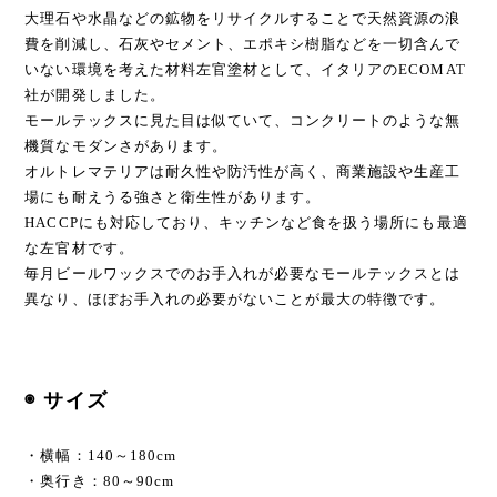
大理石や水晶などの鉱物をリサイクルすることで天然資源の浪
費を削減し、石灰やセメント、エポキシ樹脂などを一切含んで
いない環境を考えた材料左官塗材として、イタリアのECOMAT
社が開発しました。
モールテックスに見た目は似ていて、コンクリートのような無
機質なモダンさがあります。
オルトレマテリアは耐久性や防汚性が高く、商業施設や生産工
場にも耐えうる強さと衛生性があります。
HACCPにも対応しており、キッチンなど食を扱う場所にも最適
な左官材です。
毎月ビールワックスでのお手入れが必要なモールテックスとは
異なり、ほぼお手入れの必要がないことが最大の特徴です。
◉ サイズ
・横幅：140～180cm
・奥行き：80～90cm