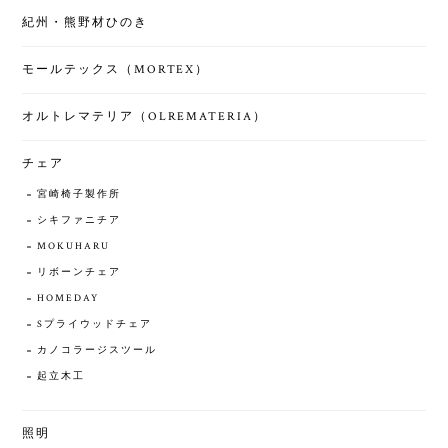
紀州・熊野材ひのき
モールテックス（MORTEX）
オルトレマテリア（OLREMATERIA）
チェア
宮崎椅子製作所
シキファニチア
MOKUHARU
リボーンチェア
HOMEDAY
Sプライウッドチェア
カノコラージスツール
起立木工
照明