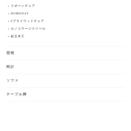
リボーンチェア
HOMEDAY
Sプライウッドチェア
カノコラージスツール
起立木工
照明
時計
ソファ
テーブル脚