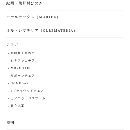
紀州・熊野材ひのき
モールテックス（MORTEX）
オルトレマテリア（OLREMATERIA）
チェア
宮崎椅子製作所
シキファニチア
MOKUHARU
リボーンチェア
HOMEDAY
Sプライウッドチェア
カノコラージスツール
起立木工
照明