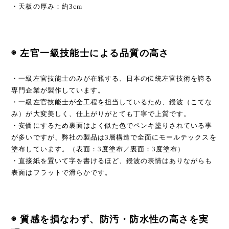
・天板の厚み：約3cm
◉ 左官一級技能士による品質の高さ
・一級左官技能士のみが在籍する、日本の伝統左官技術を誇る
専門企業が製作しています。
・一級左官技能士が全工程を担当しているため、鏝波（こてな
み）が大変美しく、仕上がりがとても丁寧で上質です。
・安価にするため裏面はよく似た色でペンキ塗りされている事
が多いですが、弊社の製品は3層構造で全面にモールテックスを
塗布しています。（表面：3度塗布／裏面：3度塗布）
・直接紙を置いて字を書けるほど、鏝波の表情はありながらも
表面はフラットで滑らかです。
◉ 質感を損なわず、防汚・防水性の高さを実